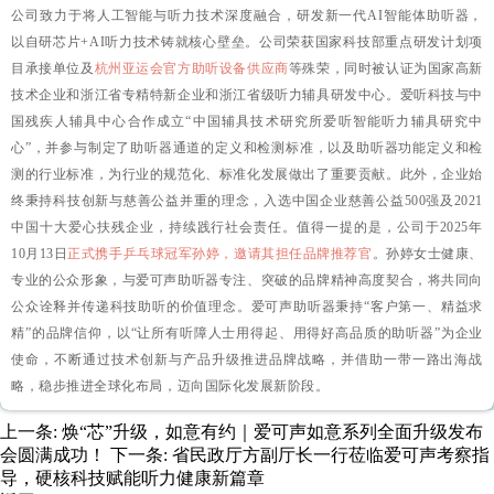
公司致力于将人工智能与听力技术深度融合，研发新一代AI智能体助听器，
以自研芯片+AI听力技术铸就核心壁垒
。公司荣获国家科技部重点研发计划项
目承接单位及
杭州亚运会官方助听设备供应商
等殊荣，同时被认证为国家高新
技术企业和浙江省专精特新企业和浙江省级听力辅具研发中心。爱听科技与中
国残疾人辅具中心合作成立“中国辅具技术研究所爱听智能听力辅具研究中
心”，并
参与制定了助听器通道的定义和检测标准，以及助听器功能定义和检
测的行业标准
，为行业的规范化、标准化发展做出了重要贡献。此外，企业始
终秉持科技创新与慈善公益并重的理念，入选中国企业慈善公益500强及2021
中国十大爱心扶残企业，持续践行社会责任。值得一提的是，公司于2025年
10月13日
正式携手乒乓球冠军孙婷，邀请其担任品牌推荐官
。孙婷女士健康、
专业的公众形象，与爱可声助听器专注、突破的品牌精神高度契合，将共同向
公众诠释并传递科技助听的价值理念。爱可声助听器秉持“客户第一、精益求
精”的品牌信仰，以“
让所有听障人士用得起、用得好高品质的助听器
”为企业
使命，不断通过技术创新与产品升级推进品牌战略，并借助一带一路出海战
略，稳步推进全球化布局，迈向国际化发展新阶段。
上一条:
焕“芯”升级，如意有约｜爱可声如意系列全面升级发布
会圆满成功！
下一条:
省民政厅方副厅长一行莅临爱可声考察指
导，硬核科技赋能听力健康新篇章