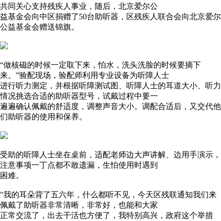
共同关心支持残疾人事业，随后，北京爱尔公
益基金会向中区捐赠了50台助听器，区残疾人联合会向北京爱尔
公益基金会赠送锦旗。
“做核磁的时候一定取下来，怕水，洗头洗脸的时候要摘下
来。”验配现场，验配师利用专业设备为听障人士
进行听力测定，并根据听障测试图、听障人士的耳道大小、听力
情况挑选合适的助听器型号，试戴过程中要一
遍遍确认佩戴的舒适度，调整声音大小。调配合适后，又交代他
们助听器的使用和保养。
受助的听障人士坐在桌前，适配老师边大声讲解、边用手演示，
注意事项一丁点都不敢遗漏，生怕使用时遇到
困难。
"我的耳朵背了五六年，什么都听不见，今天区残联通知我们来
佩戴了助听器非常清晰，非常好，也能和大家
正常交流了，出去干活也方便了，我特别高兴，政府这个举措