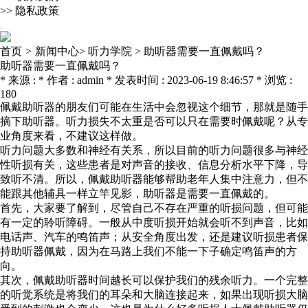
>>
隐私政策
首页
>
新闻中心>
听力学院 >
助听器需要一直佩戴吗？
助听器需要一直佩戴吗？
* 来源 : * 作者 : admin * 发表时间 : 2023-06-19 8:46:57 * 浏览 :
180
佩戴助听器的朋友们可能在生活中会忽视这个细节，那就是随手
摘下助听器。听力损失不太重是否可以只在需要时佩戴呢？从专
业角度来看，不建议这样做。
听力问题大多数和神经有关系，所以目前的听力问题很多与神经
性听损有关，这些患者是对声音的接收、信息分析水平下降，导
致听不清。所以，佩戴助听器能够帮助老年人集中注意力，但不
能跟其他辅具一样立竿见影，助听器是需要一直佩戴的。
首先，大家要了解到，尽管自己不存在严重的听损问题，但可能
有一定的聆听障碍。一般从中度听损开始就会听不到声音，比如
电话声、汽车的鸣笛声；从安全角度出发，还是建议听损患者保
持助听器佩戴，因为在马路上我们不能一下子确定鸣笛声的方
向。
其次，佩戴助听器时间越长可以保护我们的残余听力。一个完整
的听觉系统是将我们的耳朵和大脑连接起来，如果出现听损大脑