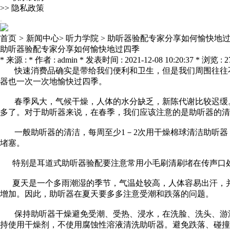
>>
隐私政策
首页
>
新闻中心>
听力学院 >
助听器验配专家分享如何愉快地
助听器验配专家分享如何愉快地过四季
* 来源 : * 作者 : admin * 发表时间 : 2021-12-08 10:20:37 * 浏览 : 2
快速消费品确实是带给我们便利和卫生，但是我们周围往往不
器也一次一次地愉快过四季。
春季风大，气候干燥，人体的水分缺乏，新陈代谢比较迟缓。
多了。对于助听器来说，在春季，我们应该注意的是助听器的清
一般助听器的清洁，每周至少1－2次用干燥棉球清洁助听器
堵塞。
特别是耳道式
助听器验配
要注意常用小毛刷清刷堵在传声口
夏天是一个多雨潮湿的季节，气温处较高，人体容易出汗，并
增加。因此，助听器在夏天要多多注意受潮和跌落的问题。
保持助听器干燥避免受潮、受热、浸水，在洗脸、洗头、游泳
持使用干燥剂，不使用腐蚀性溶液清洗助听器。避免跌落、碰撞