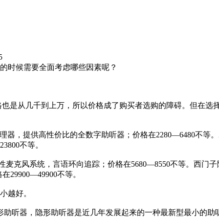
5
的时候需要全面考虑哪些因素呢？
也是从几千到上万，所以价格成了购买者选购的障碍。但在选择
器，提供高性价比的全数字助听器；价格在2280—6480不等
3800不等。
克风系统，言语环向追踪；价格在5680—8550不等。西门
29900—49900不等。
小越好。
听器，隐形助听器是近几年发展起来的一种最新型最小的助听器