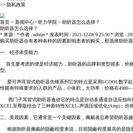
>>
隐私政策
首页
>
新闻中心>
听力学院 >
助听器怎么选择？
助听器怎么选择？
* 来源 : * 作者 : admin * 发表时间 : 2021-12-06 9:25:50 * 浏览 : 29
购买助听器会有各种各样的因素影响患者的购买，那选择助听器
一、经济承受能力
首先要考虑的便是经济能力，助听器的品牌和类型很多，价格
型。
爱可声耳背式助听器先锋系列它的特点是采用I-COOL数字处理
性能有特殊要求的人群的产品，小体积，大功率；价格在4980—2
西门子耳背式助听器逸动它的特点是自动多通道自适应指向性麦
XCEL至尊版结合了三种新特性XCEL-声源压缩优化(Amp)；价格在
二、美观因素，它通常是一个关键因素，佩戴者总希望助听器越
根据助听器佩戴的隐蔽程度来说，目前隐蔽程度最高的是隐形助