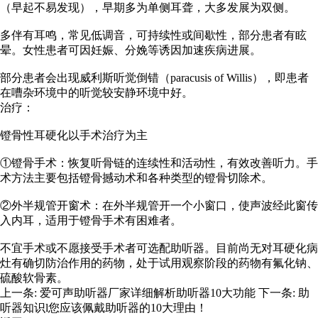
（早起不易发现），早期多为单侧耳聋，大多发展为双侧。
多伴有耳鸣，常见低调音，可持续性或间歇性，部分患者有眩
晕。女性患者可因妊娠、分娩等诱因加速疾病进展。
部分患者会出现威利斯听觉倒错（paracusis of Willis），即患者
在嘈杂环境中的听觉较安静环境中好。
治疗：
镫骨性耳硬化以手术治疗为主
①镫骨手术：恢复听骨链的连续性和活动性，有效改善听力。手
术方法主要包括镫骨撼动术和各种类型的镫骨切除术。
②外半规管开窗术：在外半规管开一个小窗口，使声波经此窗传
入内耳，适用于镫骨手术有困难者。
不宜手术或不愿接受手术者可选配助听器。目前尚无对耳硬化病
灶有确切防治作用的药物，处于试用观察阶段的药物有氟化钠、
硫酸软骨素。
上一条:
爱可声助听器厂家详细解析助听器10大功能
下一条:
助
听器知识l您应该佩戴助听器的10大理由！