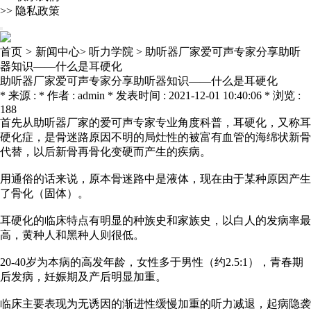
>>
隐私政策
首页
>
新闻中心>
听力学院 >
助听器厂家爱可声专家分享助听
器知识——什么是耳硬化
助听器厂家爱可声专家分享助听器知识——什么是耳硬化
* 来源 : * 作者 : admin * 发表时间 : 2021-12-01 10:40:06 * 浏览 :
188
首先从
助听器厂家
的
爱可声
专家专业角度科普，耳硬化，又称耳
硬化症，是骨迷路原因不明的局灶性的被富有血管的海绵状新骨
代替，以后新骨再骨化变硬而产生的疾病。
用通俗的话来说，原本骨迷路中是液体，现在由于某种原因产生
了骨化（固体）。
耳硬化的临床特点有明显的种族史和家族史，以白人的发病率最
高，黄种人和黑种人则很低。
20-40岁为本病的高发年龄，女性多于男性（约2.5:1），青春期
后发病，妊娠期及产后明显加重。
临床主要表现为无诱因的渐进性缓慢加重的听力减退，起病隐袭