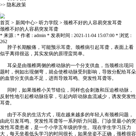
>>
隐私政策
首页
>
新闻中心>
听力学院 >
颈椎不好的人容易突发耳聋
颈椎不好的人容易突发耳聋
* 来源 : * 作者 : admin * 发表时间 : 2021-11-04 15:07:00 * 浏览 :
262
脖子长期酸痛，可能预示耳聋。颈椎病引起耳聋，表面上看
似乎离得很远，其实发病的原理蛮简单。
耳朵是由颈椎两侧的椎动脉的一个分支供血，当颈椎出现问
题时，例如出现侧弯，就会使椎动脉受到影响，导致分配给耳朵
的血管分支供血不足，进而导致耳鸣、突发性耳聋等。
同时，如果颈椎小关节错位，同样也会刺激和压迫椎动脉，
反射性地引起椎动脉痉挛，引起内听动脉血流减少，诱发突发性
耳聋。
由于不良的生活方式，现在越来越多的年轻人有颈椎问题，
由此引发耳鸣、突发性耳聋等一系列听力问题。门诊里最小的突
发性耳聋患者，是一个小学五年级的学生。现在学生学习压力
大，每天坐着低头学习的时间很长，如果坐姿不正确，颈椎很容