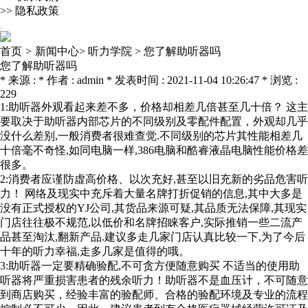
>>
隐私政策
首页
>
新闻中心>
听力学院 >
您了解助听器吗
您了解助听器吗
* 来源 : * 作者 : admin * 发表时间 : 2021-11-04 10:26:47 * 浏览 :
229
1:助听器外观看起来差不多，价格却相差几倍甚至几十倍？ 这主
要取决于助听器内部芯片的不同级别及零配件配置，外观却几乎
没什么差别,一般消费者很难查觉.不同级别的芯片其性能相差几
十倍毫不奇怪,如同电脑一样,386电脑和酷睿液晶电脑性能价格差
很多。
2:消费者应谨防虚高价格、以次充好,甚至以旧充新的劣品危害听
力！ 网络及现实中充斥着大量名牌打折促销的信息,其中大多是
没有正式授权的YJ公司,其货品来源可疑,其品质无法保障,其现实
门店往往极不规范,以低价和名牌招睐客户,实际推销一些二流产
品甚至淘汰,翻新产品.建议多走几家门店认真比较一下,为了今后
十年的听力幸福,走多几家是值得的哦。
3:助听器一定要精确验配,不可贪方便随意购买 不适当的使用助
听器将严重损害患者的残余听力！助听器不是血压计，不可随意
到商店购买，经验丰富的验配师、合格的验配环境及专业的流程