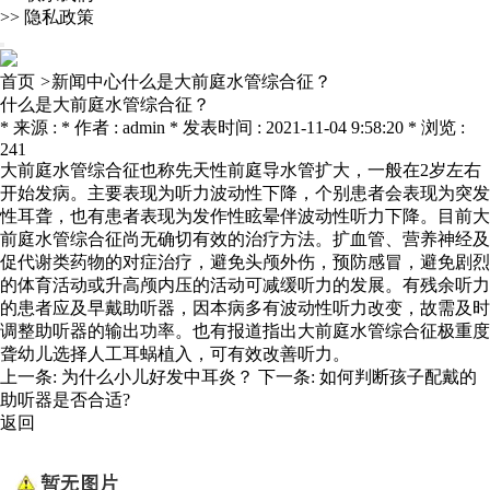
>>
隐私政策
首页
>
新闻中心什么是大前庭水管综合征？
什么是大前庭水管综合征？
* 来源 : * 作者 : admin * 发表时间 : 2021-11-04 9:58:20 * 浏览 :
241
大前庭水管综合征也称先天性前庭导水管扩大，一般在2岁左右
开始发病。主要表现为听力波动性下降，个别患者会表现为突发
性耳聋，也有患者表现为发作性眩晕伴波动性听力下降。目前大
前庭水管综合征尚无确切有效的治疗方法。扩血管、营养神经及
促代谢类药物的对症治疗，避免头颅外伤，预防感冒，避免剧烈
的体育活动或升高颅内压的活动可减缓听力的发展。有残余听力
的患者应及早戴助听器，因本病多有波动性听力改变，故需及时
调整助听器的输出功率。也有报道指出大前庭水管综合征极重度
聋幼儿选择人工耳蜗植入，可有效改善听力。
上一条:
为什么小儿好发中耳炎？
下一条:
如何判断孩子配戴的
助听器是否合适?
返回