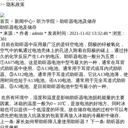
>>
隐私政策
首页
>
新闻中心>
听力学院 >
助听器电池及储存
助听器电池及储存
* 来源 : * 作者 : admin * 发表时间 : 2021-11-02 13:32:48 * 浏览 :
381
目前在助听器中应用最广泛的是锌空电池，阴极的锌被氧化，
空气中的氧通过电池壳体上的孔进入附着在阳极的碳上，通过持
久的化学反应产生1.4V的电压。助听器电池一般分为五类：
①A675电池。这是助听器电池中型号最大的一种，通常在耳背
式助听器中使用。②A13电池。通常用于耳背式或耳内式助听
器。③A312电池。通常用于耳道式助听器。它比A13电池薄，使
用时间也短于A13电池。④A10电池。通常用于完全耳道式助听
器。⑤A5电池。是目前助听器电池中型号最小的一种。
在所有环境中，湿度和温度是影响助听器电池损耗能量的主要
因素。冰箱的温度一般为0～10℃，是放电池的好地方。同时冰
箱也可以提供一个低湿度的环境。故在储存电池的过程中可以考
虑先把电池放入抗蒸发的包装里再放入冰箱的冷藏柜中储存。
上一条:
家长如何帮助听障儿童使用助听器？
下一条:
助听器的
日常佩戴